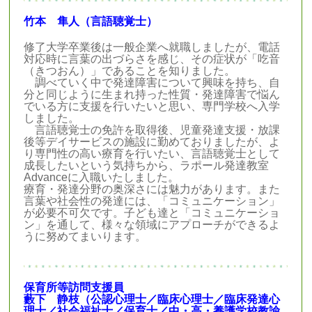
竹本 隼人（言語聴覚士）
修了大学卒業後は一般企業へ就職しましたが、電話
対応時に言葉の出づらさを感じ、その症状が「吃音
（きつおん）
」であることを知りました。
調べていく中で発達障害について興味を持ち、自
分と同じように生まれ持った性質・発達障害で悩ん
でいる方に支援を行いたいと思い、専門学校へ入学
しました。
言語聴覚士の免許を取得後、児童発達支援・放課
後等デイサービスの施設に勤めておりましたが、よ
り専門性の高い療育を行いたい、言語聴覚士として
成長したいという気持ちから、ラポール発達教室
Advanceに入職いたしました。
療育・発達分野の奥深さには魅力があります。また
言葉や社会性の発達には、「コミュニケーション」
が必要不可欠です。子ども達と「コミュニケーショ
ン」を通して、様々な領域にアプローチができるよ
うに努めてまいります。
保育所等訪問支援員
藪下 静枝（公認心理士／臨床心理士／臨床発達心
理士／社会福祉士／保育士／中・高・養護学校教諭