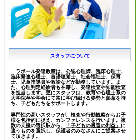
スタッフについて
ラポール発達教室は、公認心理師、臨床心理士、
臨床発達心理士、言語聴覚士、社会福祉士、保育
士、児童指導員や教諭などが勤務しています。ま
た、心理判定経験者も在籍し、発達検査や知能検査
を担当します。更にスタッフは、教育や心理士系の
大学院卒や学会にて常に学び続ける姿勢と熱意を持
ち、子どもたちをサポートします。
専門性の高いスタッフが、検査や行動観察からお子
様を包括的に捉え、カンファレンスを行います。複
数の支援の選択肢から、
「子どもの最善の利益」
に
適うものを選択し、保護者のみなさんにご提案させ
て頂きます。