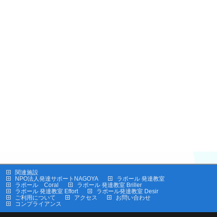
関連施設
NPO法人発達サポートNAGOYA
ラポール 発達教室
ラポール Coral
ラポール 発達教室 Briller
ラポール 発達教室 Effort
ラポール発達教室 Desir
ご利用について
アクセス
お問い合わせ
コンプライアンス