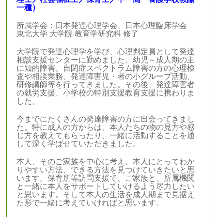
一種）
所属学会：日本発達心理学会、日本心理臨床学会
東北大学 大学院 教育学研究科 修了
大学院で発達心理学を学び、心理判定員として発達
相談支援センターに勤めました。幼児～成人期の主
に知的障害、自閉症スペクトラム障害の方の心理検
査や相談業務、発達障害児・者の小グループ活動、
研修講師等を行ってきました。その後、発達障害者
の就労支援、小学校の特別支援教育支援に携わりま
した。
今までにたくさんの発達障害の方に出会ってきまし
た。特に成人の方からは、本人たちの物の見方や感
じ方を教えてもらったり、一緒に活動することを通
して深く学ばせていただきました。
本人、そのご家族を中心に考え、本人にとってわか
りやすい方法、できる方法を見つけていきたいと思
います。保育所等訪問支援で、ご家族と、所属機関
と一緒に本人をサポートしていけるよう尽力したい
と思います。そして本人の生活を成人期まで見据え
た形で一緒に考えていければと思います。