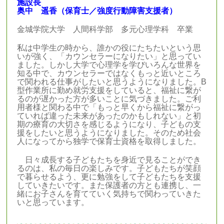
施設長
奥中 遥香（保育士
／強度行動障害支援者
）
金城学院大学 人間科学部 多元心理学科 卒業
私は中学生の時から、誰かの役にたちたいという思
いが強く、「カウンセラーになりたい」と思ってい
ました。しかし大学で心理学を学びいろんな世界を
知る中で、カウンセラーではなくもっと近いところ
で関われる仕事がしたいと思うようになりました。B
型作業所に勤め就労支援をしていると、福祉に繋が
るのが遅かった方が多いことに気づきました。ご利
用者様と関わる中で「もっと早くから福祉に繋がっ
ていれば違った未来があったのかもしれない」と初
期の療育の大切さを感じるようになり、子どもの支
援をしたいと思うようになりました。そのため社会
人になってから独学で保育士資格を取得しました。
日々成長する子どもたちを身近で見ることができ
るのは、私の毎日の楽しみです。子どもたちが笑顔
で暮らせるよう、更に勉強をして子どもたちを支援
していきたいです。また保護者の方とも連携し、一
緒にお子さんを育てていく気持ちで関わっていきた
いと思っています。