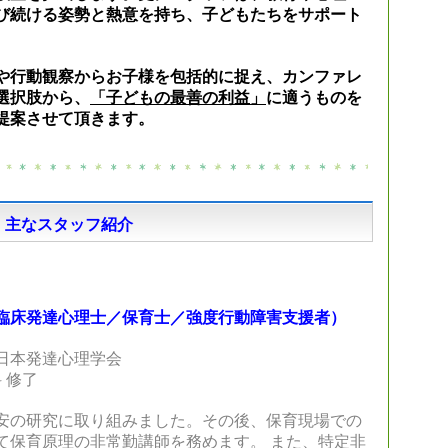
び続ける姿勢と熱意を持ち、子どもたちをサポート
や行動観察からお子様を包括的に捉え、カンファレ
選択肢から、
「子どもの最善の利益」
に適うものを
提案させて頂きます。
主なスタッフ紹介
臨床発達心理士／保育士／強度行動障害支援者）
日本発達心理学会
 修了
安の研究に取り組みました。その後、保育現場での
て保育原理の非常勤講師を務めます。 また、特定非