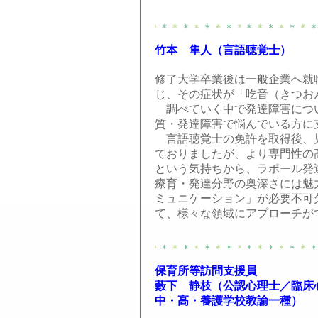
竹本 隼人（言語聴覚士）
修了大学卒業後は一般企業へ就
じ、その症状が「吃音（きつお
調べていく中で発達障害につ
質・発達障害で悩んでいる方に
言語聴覚士の免許を取得後、
ておりましたが、より専門性の
という気持ちから、ラポール発達
療育・発達分野の奥深さには魅
ミュニケーション」が必要不可
て、様々な領域にアプローチが
保育所等訪問支援員
藪下 静枝（公認心理士／臨床
中・高・養護学校教諭一種）