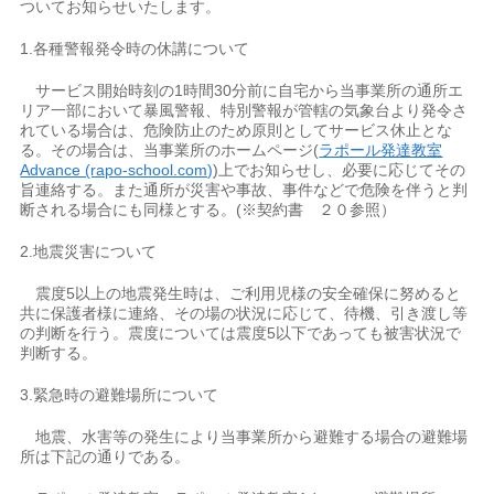
ついてお知らせいたします。
1.各種警報発令時の休講について
サービス開始時刻の1時間30分前に自宅から当事業所の通所エ
リア一部において暴風警報、特別警報が管轄の気象台より発令さ
れている場合は、危険防止のため原則としてサービス休止とな
る。その場合は、当事業所のホームページ(
ラポール発達教室
Advance (rapo-school.com)
)上でお知らせし、必要に応じてその
旨連絡する。また通所が災害や事故、事件などで危険を伴うと判
断される場合にも同様とする。(※契約書 ２０参照）
2.地震災害について
震度5以上の地震発生時は、ご利用児様の安全確保に努めると
共に保護者様に連絡、その場の状況に応じて、待機、引き渡し等
の判断を行う。震度については震度5以下であっても被害状況で
判断する。
3.緊急時の避難場所について
地震、水害等の発生により当事業所から避難する場合の避難場
所は下記の通りである。