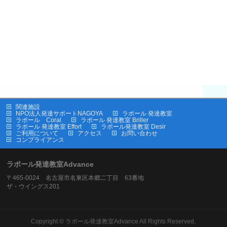
関連施設
NPO法人発達サポートNAGOYA
ラポール 発達教室
ラポール Coral
ラポール 発達教室 Briller
ラポール 発達教室 Effort
ラポール発達教室 Desir
ご利用について
アクセス
お問い合わせ
コンプライアンス
ラポール発達教室Advance
〒465-0024 名古屋市名東区本郷二丁目 63番地
ザ・ウイングス201
Copyright ©
ラポール発達教室Advance
All Rights Reserved.